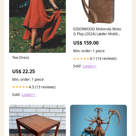
EIDERWOOD Motorola Moto
G Play (2024) Læder Mobil
Cover m. Pung & Strop - Brun
US$ 159.00
filter-macbook-fleksibel-
plastik
Min. order: 1 piece
Tee Dress
4.1 (14 reviews)
★★★★★
Sold :
Login>>
US$ 22.25
Min. order: 1 piece
4.3 (13 reviews)
★★★★★
Sold :
Login>>