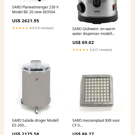
SARO Planeetmenger 230 V
Model BE-20 new-363504
US$ 2621.95
★★★★★
4.9 (14 reviews)
SARO Glühwein- en warm
water dispenser modell
ANCONA 5
US$ 69.02
_Hi_chtgptapp_saved_this_title-
generator
★★★★★
5.0 (7 reviews)
SARO Salade droger Modell
SARO messenplaat 8X8 voor
ES-200
CF-5
_Hi_chtgptapp_saved_this_title-
_Hi_chtgptapp_optimised_this_title-
US$ 2175.58
US$ 86.27
generator
generator