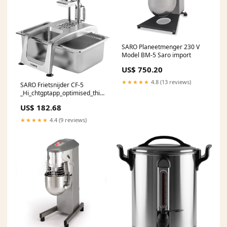
SARO Planeetmenger 230 V
Model BM-5 Saro import
US$ 750.20
★★★★★
4.8 (13 reviews)
SARO Frietsnijder CF-5
_Hi_chtgptapp_optimised_this_title-
generator
US$ 182.68
★★★★★
4.4 (9 reviews)