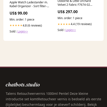
Osborne & Little Orchard
Apple Watch Ladestander m.
Velvet 2 Fabric F7674-02
Kabel Organizer - Sort filter-
NIPPON
smartwatch-bla
US$ 297.00
US$ 99.00
Min. order: 1 piece
Min. order: 1 piece
4.4 (19 reviews)
★★★★★
4.8 (6 reviews)
★★★★★
Sold :
Login>>
Sold :
Login>>
chatbots.studio
Talens Retoucheervernis 1000ml Pentel Deze kleine
introductie set komtRetoucheer vernis is bedoeld als eerste
(tijdelijke) beschermlaag voor je olieverf schilderij. Bekijk