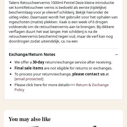
Talens Retoucheervernis 1000ml Pentel Deze kleine introductie
set komtRetoucheer vernis is bedoeld als eerste (tijdelijke)
beschermlaag voor je olieverf schilderij. Bekijk hieronder de
uitleg video. Daarnaast wordt het gebruikt voor het ophalen van
ingeschoten (matte) plekken. Vaak is een week of 6 drogen
voldoende om de retoucheervernis aan te brengen. Bij dikkere
verflagen duurt het wat langer. Het schilderij is na de
retoucheervernis beschermd tegen vuil, maar de verf kan nog
doordrogen zodat uiteindelijk, ca. na een
Exchange/Return Notes
We offer a
30-day
return/exchange service after receiving.
Final sale items
are not eligible for returns or exchanges.
To process your return/exchange,
please contact us
at
[email protected]
Please click here for more details>>>
Return & Exchange
Policy
You may also like