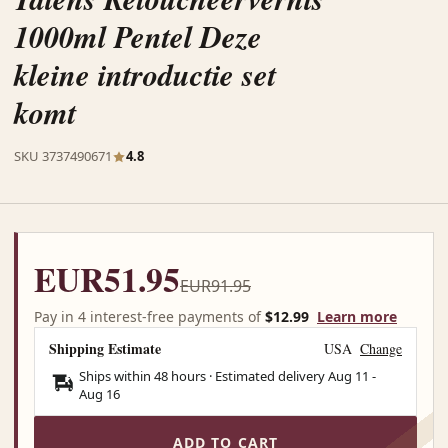
1000ml Pentel Deze
kleine introductie set
komt
SKU 3737490671
4.8
EUR51.95
EUR91.95
Pay in 4 interest-free payments of
$12.99
Learn more
Shipping Estimate
USA
Change
Ships within 48 hours · Estimated delivery
Aug 11
-
Aug 16
ADD TO CART