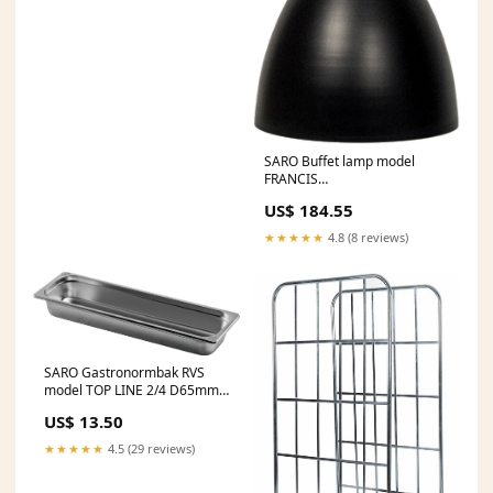
SARO Buffet lamp model
FRANCIS
_Hi_chtgptapp_saved_this_title-
US$ 184.55
generator
★★★★★
4.8 (8 reviews)
SARO Gastronormbak RVS
model TOP LINE 2/4 D65mm
Saro import
US$ 13.50
★★★★★
4.5 (29 reviews)