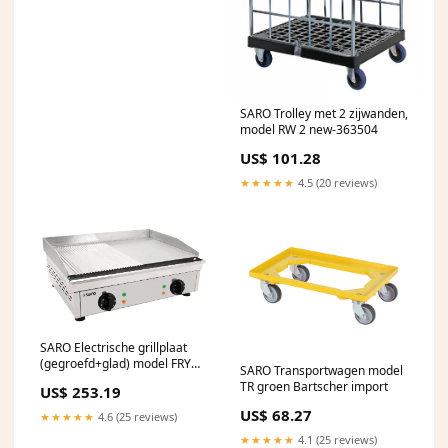
SARO Trolley met 2 zijwanden,
model RW 2 new-363504
US$ 101.28
★★★★★
4.5 (20 reviews)
SARO Electrische grillplaat
(gegroefd+glad) model FRY
SARO Transportwagen model
TOP GM 610 M
TR groen Bartscher import
US$ 253.19
_Hi_chtgptapp_saved_this_title-
generator
US$ 68.27
★★★★★
4.6 (25 reviews)
★★★★★
4.1 (25 reviews)