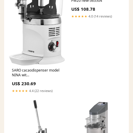
PW20 new-363504
US$ 108.78
★★★★★
4.0 (14 reviews)
SARO cacaodispenser model
NINA wit
_Hi_chtgptapp_saved_this_title-
US$ 230.69
generator
★★★★★
4.4 (22 reviews)