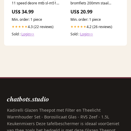
11 speed deore mtb sl-m5100
bromfiets 200mm staal
Zilver-zwart
Kleinmetall
US$ 34.99
US$ 20.99
Min. order: 1 piece
Min. order: 1 piece
4.3 (22 reviews)
4.2 (26 reviews)
★★★★★
★★★★★
Sold :
Login>>
Sold :
Login>>
chatbots.studio
Kadirelli Glazen Theepot met Filter en Theelicht
Warmhouder Set - Borosilicaat Glas - RVS Zeef - 1.5L
Keukenmixers Deze tafelbeschermer is ideaal voorGeniet
van thee zoals het bedoeld is met deze Glazen Theepot