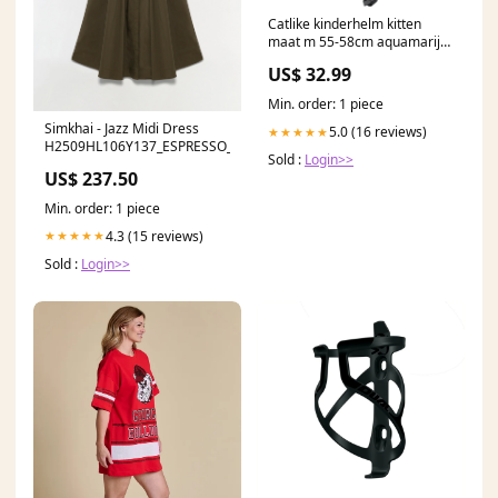
Catlike kinderhelm kitten
maat m 55-58cm aquamarijn
Producten Componenten
US$ 32.99
Wielen Binnenbanden
Min. order: 1 piece
Simkhai - Jazz Midi Dress
5.0 (16 reviews)
★★★★★
H2509HL106Y137_ESPRESSO_MULTI
Sold :
Login>>
US$ 237.50
Min. order: 1 piece
4.3 (15 reviews)
★★★★★
Sold :
Login>>